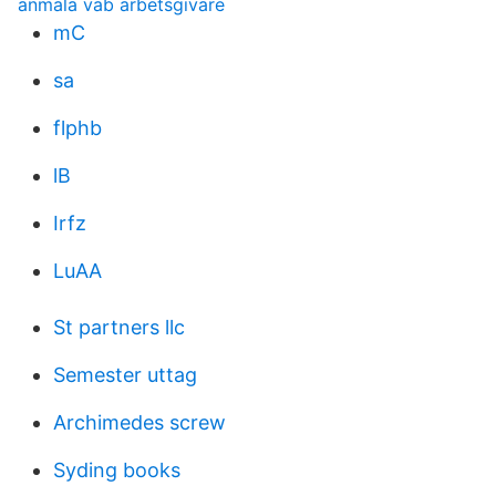
anmäla vab arbetsgivare
mC
sa
flphb
lB
Irfz
LuAA
St partners llc
Semester uttag
Archimedes screw
Syding books