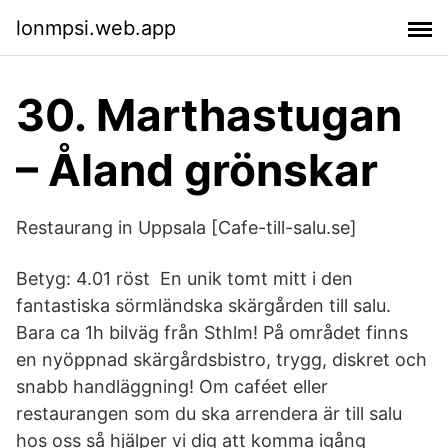
lonmpsi.web.app
30. Marthastugan
– Åland grönskar
Restaurang in Uppsala [Cafe-till-salu.se]
Betyg: 4.01 röst En unik tomt mitt i den
fantastiska sörmländska skärgården till salu.
Bara ca 1h bilväg från Sthlm! På området finns
en nyöppnad skärgårdsbistro, trygg, diskret och
snabb handläggning! Om caféet eller
restaurangen som du ska arrendera är till salu
hos oss så hjälper vi dig att komma igång