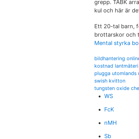
grepp. TABK arra
kul och här är d
Ett 20-tal barn, 
brottarskor och 
Mental styrka bo
bildhantering onlin
kostnad lantmäter
plugga utomlands
swish kvitton
tungsten oxide che
WS
FcK
nMH
Sb