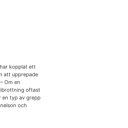
har kopplat ett
m att upprepade
g – Om en
ibrottning oftast
är en typ av grepp
snelson och