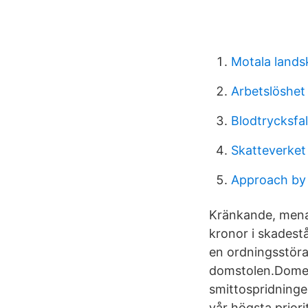
Motala lands
Arbetslöshe
Blodtrycksfal
Skatteverket
Approach by
Kränkande, mena
kronor i skadest
en ordningsstöra
domstolen.Domen 
smittospridninge
vår högsta priori