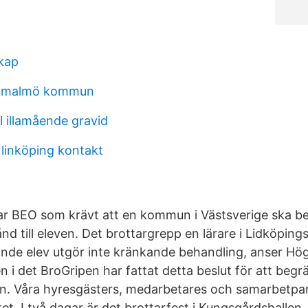
kap
t malmö kommun
l illamående gravid
 linköping kontakt
r BEO som krävt att en kommun i Västsverige ska be
ånd till eleven. Det brottargrepp en lärare i Lidköpi
nde elev utgör inte kränkande behandling, anser Hö
i det BroGripen har fattat detta beslut för att begr
n. Våra hyresgästers, medarbetares och samarbetpar
tet. I två dagar är det brottarfest i Kungsgårdshallen.