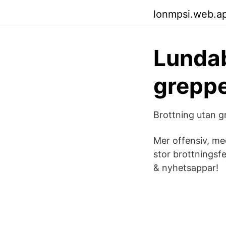
lonmpsi.web.a
Lundab
greppe
Brottning utan g
Mer offensiv, me
stor brottningsfe
& nyhetsappar!