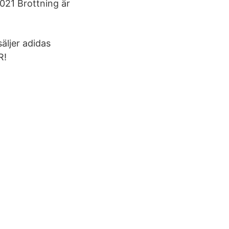
021 Brottning är
säljer adidas
R!