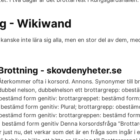
ng - Wikiwand
kanske inte lära sig alla, men en stor del av dem, med 
Brottning - skovdenyheter.se
Återkommer ofta i korsord. Annons. Synonymer till b
dubbel nelson, dubbelnelson ett brottargrepp: obest
bestämd form genitiv: brottargreppet: bestämd form
 bestämd form genitiv: Plural; brottargrepp: obestäm
bestämd form genitiv: brottargreppen: bestämd form
 bestämd form genitiv Denna korsordsfråga ”Brottar
 just nu, det verkar som det är en fråga som ingår i 