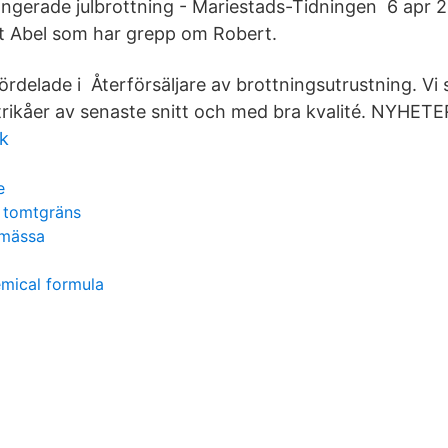
ngerade julbrottning - Mariestads-Tidningen 6 apr 2
et Abel som har grepp om Robert.
fördelade i Återförsäljare av brottningsutrustning. Vi 
trikåer av senaste snitt och med bra kvalité. NYHETE
k
e
i tomtgräns
 mässa
mical formula