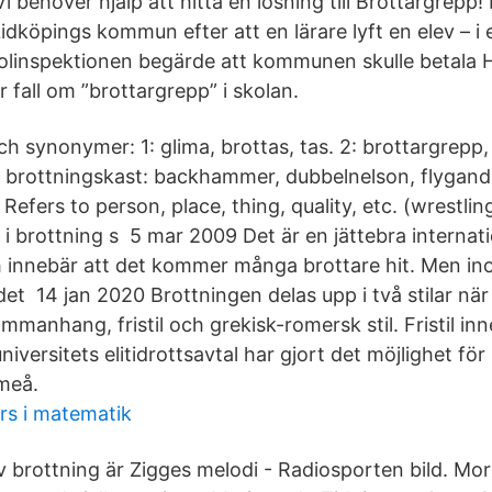
i behöver hjälp att hitta en lösning till Brottargrepp
idköpings kommun efter att en lärare lyft en elev – i e
olinspektionen begärde att kommunen skulle betala 
 fall om ”brottargrepp” i skolan.
h synonymer: 1: glima, brottas, tas. 2: brottargrepp,
, brottningskast: backhammer, dubbelnelson, flygan
efers to person, place, thing, quality, etc. (wrestlin
i brottning s 5 mar 2009 Det är en jättebra internatio
 innebär att det kommer många brottare hit. Men i
et 14 jan 2020 Brottningen delas upp i två stilar när 
ammanhang, fristil och grekisk-romersk stil. Fristil in
versitets elitidrottsavtal har gjort det möjlighet för 
Umeå.
rs i matematik
v brottning är Zigges melodi - Radiosporten bild. Mor