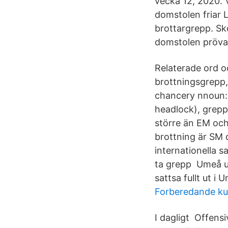
vecka 12, 2020. V
domstolen friar L
brottargrepp. Sk
domstolen prövar
Relaterade ord oc
brottningsgrepp
chancery nnoun: R
headlock), grepp 
större än EM och
brottning är SM d
internationella s
ta grepp Umeå uni
sattsa fullt ut i 
Forberedande ku
I dagligt Offensi