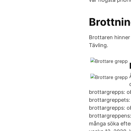
Brottni
Brottaren hinner 
Tävling.
brottargrepps: o
brottargreppets:
brottargrepps: o
brottargreppens:
många söka efter