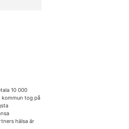
tala 10 000
ngs kommun tog på
gsta
änsa
tners hälsa är