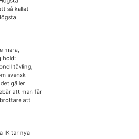
! Högsta
tt så kallat
Högsta
de mara,
g hold:
nell tävling,
nom svensk
det gäller
nebär att man får
brottare att
a IK tar nya