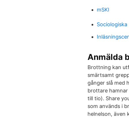
mSKl
Sociologiska 
Inläsningsce
Anmälda b
Brottning kan ut
smärtsamt grepp 
gånger slå med h
brottare hamnar 
till tio). Share 
som används i br
helnelson, även 