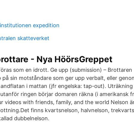
institutionen expedition
ntralen skatteverket
rottare - Nya HöörsGreppet
föras som en idrott. Ge upp (submission) – Brottaren 
på sin motståndare som ger upp verbalt, eller geno
andflatan i mattan (jfr engelska: tap-out). Uträknin
utanför ringen börjar domaren räkna (i amerikansk fr
your videos with friends, family, and the world Nelson 
ottning.Det finns kvartsnelson, halvnelson, trekvart
kallad dubbelnelson.