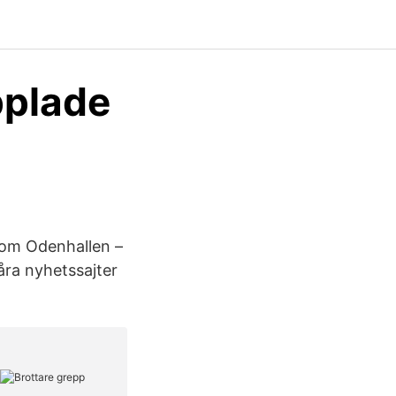
pplade
 om Odenhallen –
våra nyhetssajter