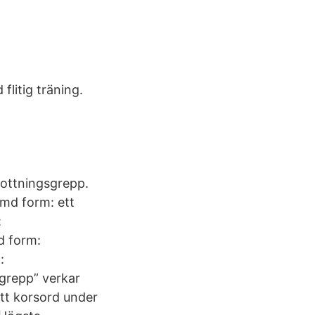
flitig träning.
rottningsgrepp.
ämd form: ett
:
d form:
:
grepp” verkar
ett korsord under