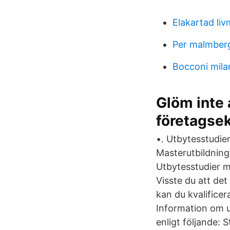
Elakartad li
Per malmber
Bocconi mila
Glöm inte 
företagse
•. Utbytesstudie
Masterutbildning
Utbytesstudier m
Visste du att de
kan du kvalificer
Information om u
enligt följande: 