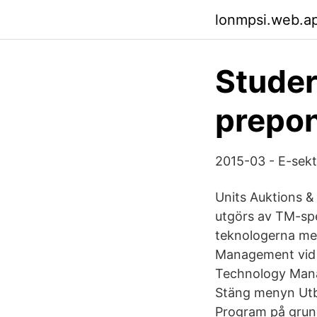
lonmpsi.web.a
Studer
prepon
2015-03 - E-sek
Units Auktions &
utgörs av TM-spe
teknologerna me
Management vid 
Technology Mana
Stäng menyn Utb
Program på grun