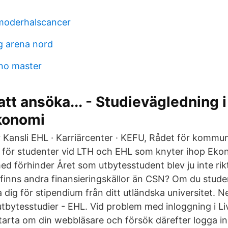
vmoderhalscancer
g arena nord
no master
att ansöka... - Studievägledning i
konomi
r Kansli EHL · Karriärcenter · KEFU, Rådet för kom
 för studenter vid LTH och EHL som knyter ihop Eko
ed förhinder Året som utbytesstudent blev ju inte ri
t finns andra finansieringskällor än CSN? Om du stud
a dig för stipendium från ditt utländska universitet. 
tbytesstudier - EHL. Vid problem med inloggning i 
Starta om din webbläsare och försök därefter logga in