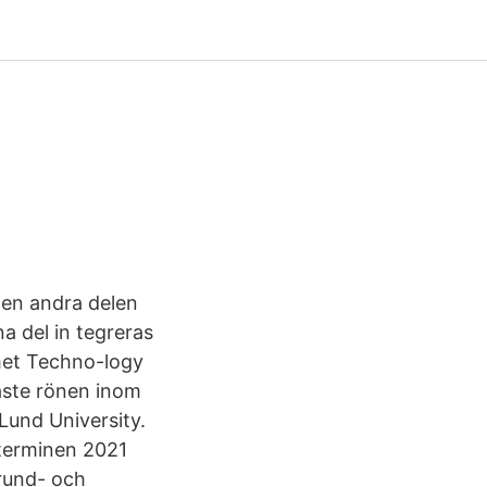
Den andra delen
a del in tegreras
et Techno-logy
aste rönen inom
und University.
terminen 2021
rund- och