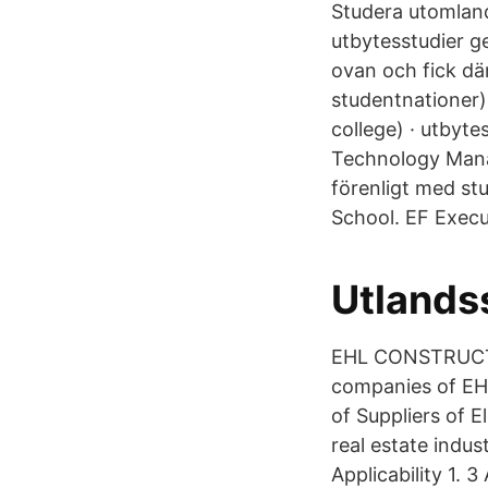
Studera utomlan
utbytesstudier 
ovan och fick dä
studentnationer) 
college) · utbytes
Technology Mana
förenligt med st
School. EF Execu
Utlandss
EHL CONSTRUCTIO
companies of EHL
of Suppliers of 
real estate indust
Applicability 1