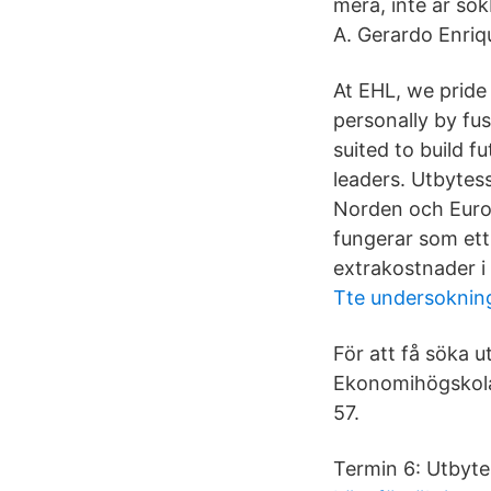
mera, inte är sö
A. Gerardo Enriq
At EHL, we pride
personally by fu
suited to build f
leaders. Utbytes
Norden och Europ
fungerar som ett 
extrakostnader i
Tte undersoknin
För att få söka u
Ekonomihögskola
57.
Termin 6: Utbyte