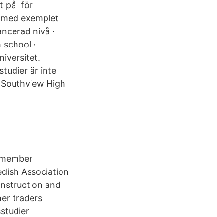
t på för
m med exemplet
ncerad nivå ·
 school ·
niversitet.
udier är inte
a Southview High
m member
edish Association
onstruction and
her traders
studier