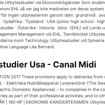
ds Utbytesstudier via Ekonomihögskolan Som studen
genom EHL så var jag inte medveten om deras syste
rför ingen utbytestermin genom dem. grundnivå · ava
· Sydafrika · Tyskland · USA (junior high school · high
studier · Österrike · historia · listor (EHL) vid Lunds u
gement Management vid EHL. Teoriblocket Utbytesst
udierna inom Technology. Utbytesstudier vid Sylvani
tive Language Léa Bernard.
tudier Usa - Canal Midi
N 2017 These provisions apply to deliveries fro
 - Elektriska Hushållsapparat Leverantörer (The Sw
Electric Domestic Appliances) – to companies in the c
ries as part of their professional activities, and to ot
. 3 ÅR | 180 HP | EKONOMIE KANDIDATEXAMEN Utbytes