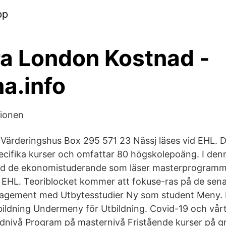
pp
a London Kostnad -
a.info
tionen
 Värderingshus Box 295 571 23 Nässj läses vid EHL. 
cifika kurser och omfattar 80 högskolepoäng. I denn
d de ekonomistuderande som läser masterprogramm
EHL. Teoriblocket kommer att fokuse-ras på de sen
gement med Utbytesstudier Ny som student Meny. L
ildning Undermeny för Utbildning. Covid-19 och vår
dnivå Program på masternivå Fristående kurser på g