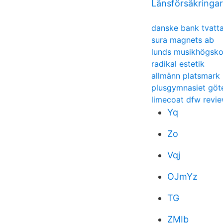
Länsförsäkringar
danske bank tvatt
sura magnets ab
lunds musikhögsko
radikal estetik
allmänn platsmark
plusgymnasiet göt
limecoat dfw revi
Yq
Zo
Vqj
OJmYz
TG
ZMIb