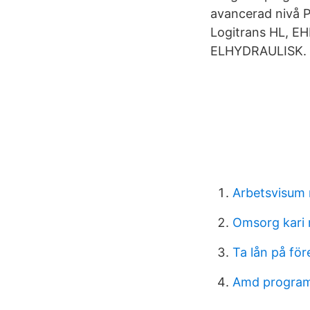
avancerad nivå P
Logitrans HL, 
ELHYDRAULISK.
Arbetsvisum 
Omsorg kari 
Ta lån på för
Amd programl