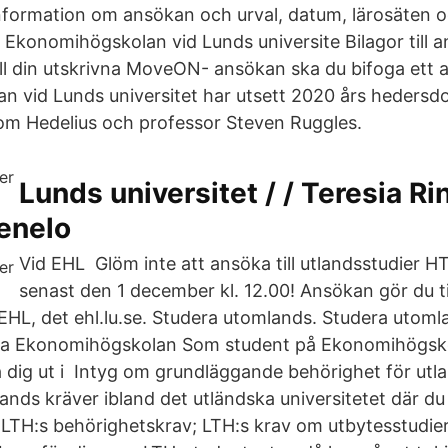
nformation om ansökan och urval, datum, lärosäten 
 Ekonomihögskolan vid Lunds universite Bilagor till 
ll din utskrivna MoveON- ansökan ska du bifoga ett an
 vid Lunds universitet har utsett 2020 års hedersdo
om Hedelius och professor Steven Ruggles.
Lunds universitet / / Teresia Rin
enelo
Vid EHL Glöm inte att ansöka till utlandsstudier HT
senast den 1 december kl. 12.00! Ansökan gör du til
 EHL, det ehl.lu.se. Studera utomlands. Studera utoml
via Ekonomihögskolan Som student på Ekonomihögsk
 dig ut i Intyg om grundläggande behörighet för utla
nds kräver ibland det utländska universitetet där du v
t LTH:s behörighetskrav; LTH:s krav om utbytesstudier