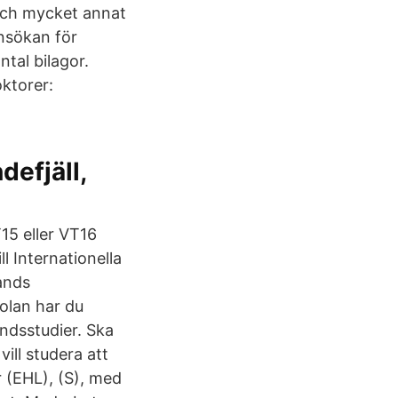
och mycket annat
ansökan för
tal bilagor.
ktorer:
defjäll,
15 eller VT16
l Internationella
ands
olan har du
ndsstudier. Ska
ill studera att
 (EHL), (S), med