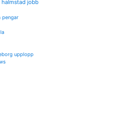
 halmstad jobb
a pengar
la
eborg upplopp
ews