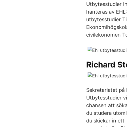
Utbytesstudier I
hanteras av EHL:
utbytesstudier Ti
Ekonomihögskolan
civilekonomen T
Richard St
Sekretariatet på
Utbytesstudier 
chansen att söka
du studera utomla
du skickar in et