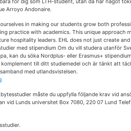
kbara för dig som LTH-student, utan då har något to
ue Arroyo Andonaire.
 ourselves in making our students grow both professi
sing practice with academics. This unique approach 
uture hospitality leaders. EHL does not just create a
studier med stipendium Om du vill studera utanför S
a, kan du söka Nordplus- eller Erasmus+ stipendium
komplement till ditt studiemedel och är tänkt att täc
 samband med utlandsvistelsen.
g
tbytesstudier måste du uppfylla följande krav vid ansök
n vid Lunds universitet Box 7080, 220 07 Lund Tele
sstudier.