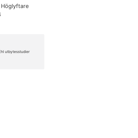
 Höglyftare
4