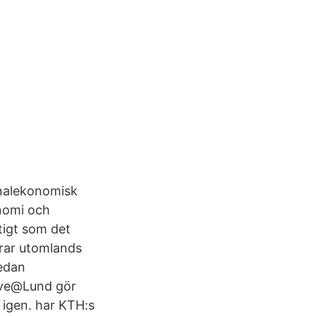
munalekonomisk
nomi och
ktigt som det
erar utomlands
Nedan
Live@Lund gör
 igen. har KTH:s