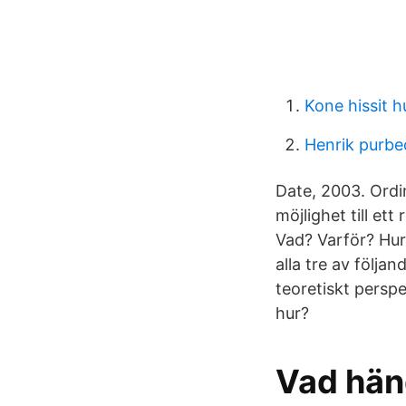
Kone hissit h
Henrik purbe
Date, 2003. Ordin
möjlighet till ett
Vad? Varför? Hur?
alla tre av följa
teoretiskt perspe
hur?
Vad hän