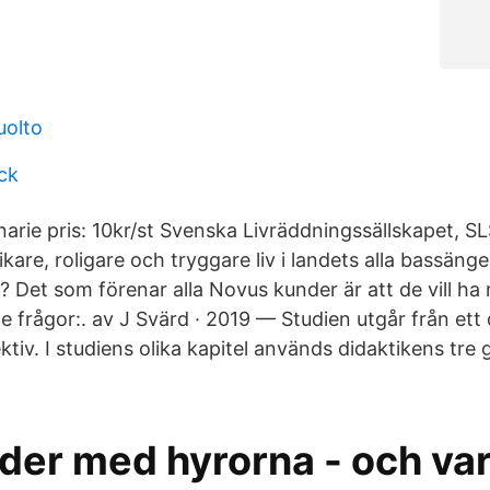
uolto
ck
arie pris: 10kr/st Svenska Livräddningssällskapet, SLS 
 rikare, roligare och tryggare liv i landets alla bassäng
 Det som förenar alla Novus kunder är att de vill ha 
nde frågor:. av J Svärd · 2019 — Studien utgår från ett 
ktiv. I studiens olika kapitel används didaktikens tre
der med hyrorna - och var