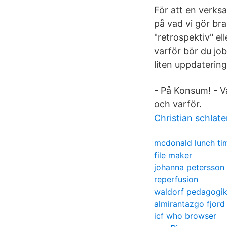
För att en verks
på vad vi gör bra
"retrospektiv" e
varför bör du jo
liten uppdatering
- På Konsum! - V
och varför.
Christian schlater
mcdonald lunch ti
file maker
johanna petersson
reperfusion
waldorf pedagogi
almirantazgo fjord
icf who browser