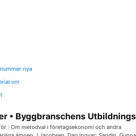
gsnummer nya
rial om
t
er • Byggbranschens Utbildning
för : Om metodval i företagsekonomi och andra
pliga ämnen. / Jacobsen, Dag Ingvar; Sandin, Gunnar