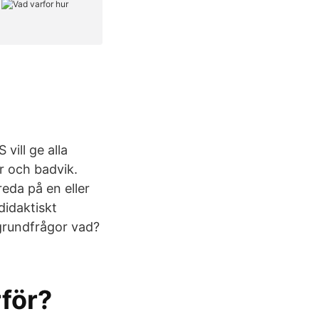
vill ge alla
er och badvik.
reda på en eller
didaktiskt
 grundfrågor vad?
för?