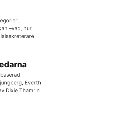
egorier;
kan –vad, hur
ialsekreterare
Ledarna
sbaserad
Ljungberg, Everth
av Dixie Thamrin