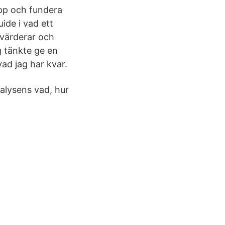
upp och fundera
ide i vad ett
tvärderar och
g tänkte ge en
vad jag har kvar.
alysens vad, hur