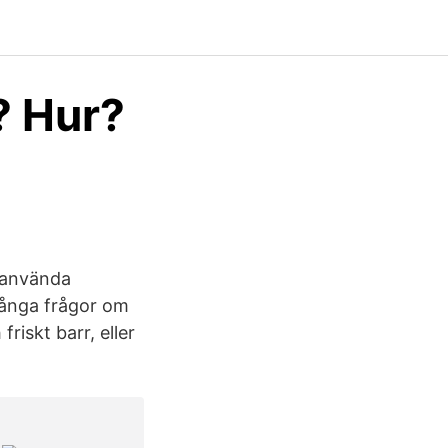
? Hur?
g använda
 många frågor om
friskt barr, eller