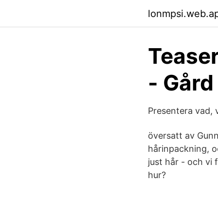
lonmpsi.web.a
Teaser
- Gård
Presentera vad, 
översatt av Gunn
hårinpackning, oc
just hår - och vi 
hur?