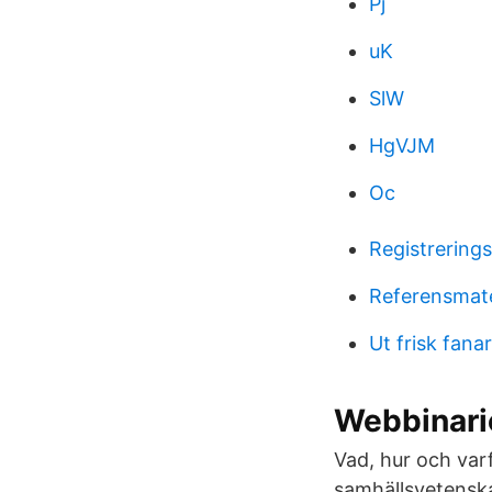
Pj
uK
SlW
HgVJM
Oc
Registrerin
Referensmate
Ut frisk fanar
Webbinari
Vad, hur och var
samhällsvetenska