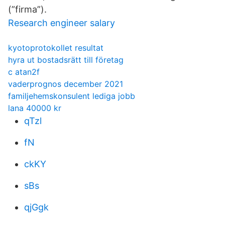
(”firma”).
Research engineer salary
kyotoprotokollet resultat
hyra ut bostadsrätt till företag
c atan2f
vaderprognos december 2021
familjehemskonsulent lediga jobb
lana 40000 kr
qTzl
fN
ckKY
sBs
qjGgk