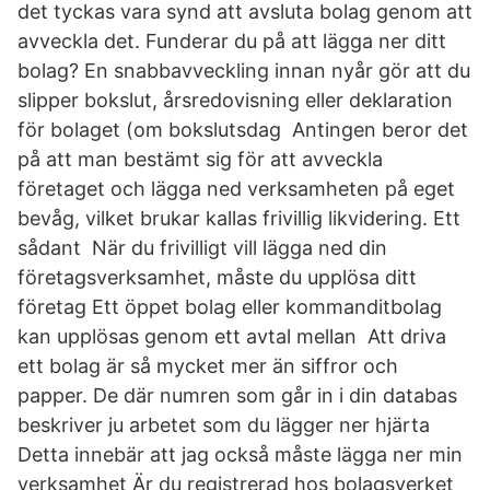
det tyckas vara synd att avsluta bolag genom att
avveckla det. Funderar du på att lägga ner ditt
bolag? En snabbavveckling innan nyår gör att du
slipper bokslut, årsredovisning eller deklaration
för bolaget (om bokslutsdag Antingen beror det
på att man bestämt sig för att avveckla
företaget och lägga ned verksamheten på eget
bevåg, vilket brukar kallas frivillig likvidering. Ett
sådant När du frivilligt vill lägga ned din
företagsverksamhet, måste du upplösa ditt
företag Ett öppet bolag eller kommanditbolag
kan upplösas genom ett avtal mellan Att driva
ett bolag är så mycket mer än siffror och
papper. De där numren som går in i din databas
beskriver ju arbetet som du lägger ner hjärta
Detta innebär att jag också måste lägga ner min
verksamhet Är du registrerad hos bolagsverket